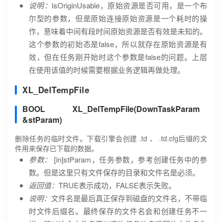
说明：
IsOriginUsable，原始资源是否可用，是一个布
尔型的参数，但是原始连接原始资源是一个耗时的操
作，意味着中间有段时间原始资源是否有效是未知的。
这个参数的初始态是false，所以就存在原始资源是有
效，但在任务刚开始时这个参数是false的问题。上层
在使用该值的时候需要根据业务逻辑再做处理。
XL_DelTempFile
BOOL XL_DelTempFile(DownTaskParam
&stParam)
删除任务的临时文件。下载引擎会创建 .td 、 .td.cfg后缀的文
件用来保存已下载的数据。
参数：
[in]stParam，任务参数，参考创建任务中的参
数。但是这里只有文件保存的目录和文件名是必须。
返回值：
TRUE表示成功，FALSE表示失败。
说明：
文件名是最后真正保存到磁盘的文件名，不带临
时文件后缀名。最终保存的文件名会和创建任务不一