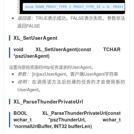
enum DOWN_PROXY_TYPE { PROXY_TYPE_IE = 0, PROXY_TYP
返回值：
TRUE表示成功，FALSE表示失败。参数非法
返回FALSE
XL_SetUserAgent
void XL_SetUserAgent(const TCHAR
*pszUserAgent)
设置向原始资源的Http任务请求的UserAgent。
参数：
[in]pszUserAgent，客户端UserAgent字符串
说明：
在调用该方法后创建的任务的才会使用新的
UserAgent。
XL_ParseThunderPrivateUrl
BOOL XL_ParseThunderPrivateUrl(const
wchar_t *pszThunderUrl, wchar_t
*normalUrlBuffer, INT32 bufferLen)