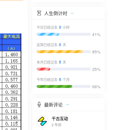
人生倒计时
9
今日已经过去
小时
41%
6
这周已经过去
天
85%
8
本月已经过去
天
25%
8
今年已经过去
个月
66%
最新评论
千古互动
2 年前